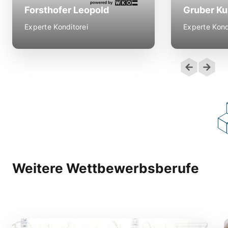
Forsthofer Leopold
Gruber Ku
)
)
Thaler
Medallion for Excellence (
Experte Konditorei
Experte Kond
)
Berger Matthias
,
WS 2013
,
WS 2011
Gold (
)
Lubinger Stefan
Weitere Wettbewerbsberufe