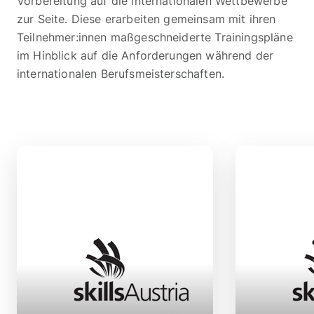
Vorbereitung auf die internationalen Wettbewerbe
zur Seite. Diese erarbeiten gemeinsam mit ihren
Teilnehmer:innen maßgeschneiderte Trainingspläne
im Hinblick auf die Anforderungen während der
internationalen Berufsmeisterschaften.
Forsthofer Leopold
Kurkonditorei Oberlaa
1100 Wien
Erfolge als Experte:
)
Wild Evel
Medallion for Excellence (
Bader Carin
)
Thaler Verena
,
WS 2007
Regner Gregor
,
WS 2009
Gold (
Medalli