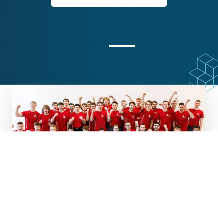
WorldSkills