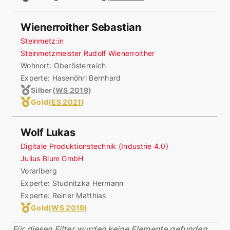
Wienerroither Sebastian
Steinmetz:in
Steinmetzmeister Rudolf Wienerroither
Wohnort:
Oberösterreich
Experte: Hasenöhrl Bernhard
Silber
(
WS 2019
)
Gold
(
ES 2021
)
Wolf Lukas
Digitale Produktionstechnik (Industrie 4.0)
Julius Blum GmbH
Vorarlberg
Experte: Studnitzka Hermann
Experte: Reiner Matthias
Gold
(
WS 2019
)
Für diesen Filter wurden keine Elemente gefunden.