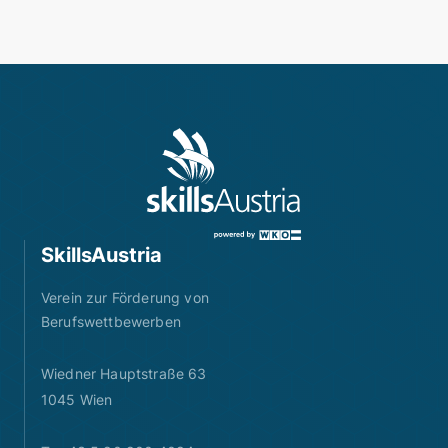
SkillsAustria
Verein zur Förderung von
Berufswettbewerben
Wiedner Hauptstraße 63
1045 Wien