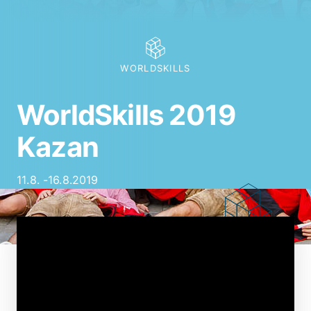
WORLDSKILLS
WorldSkills 2019
Kazan
11
.
8
. -
16.8.2019