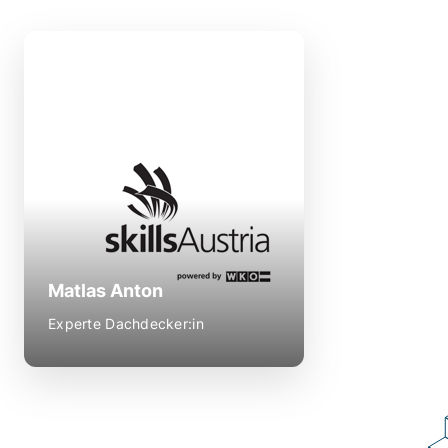
Matlas Anton
Anton Matlas GmbH
Gersdorf 3
8562 Mooskirchen
Erfolge als Teilnehmer:
)
ES 2010
Gold (
Matlas Anton
Experte Dachdecker:in