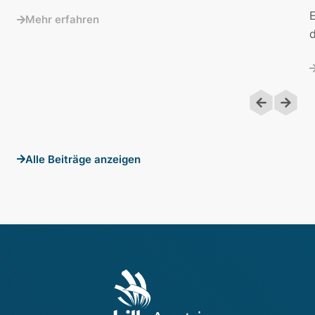
E
Mehr erfahren
d
Alle Beiträge anzeigen