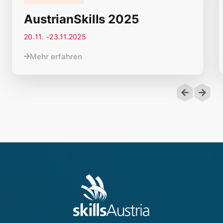
)
Obersteiner Marcel
,
ES 2023
AustrianSkills 2025
20
.
11
. -
23.11.2025
Mehr erfahren