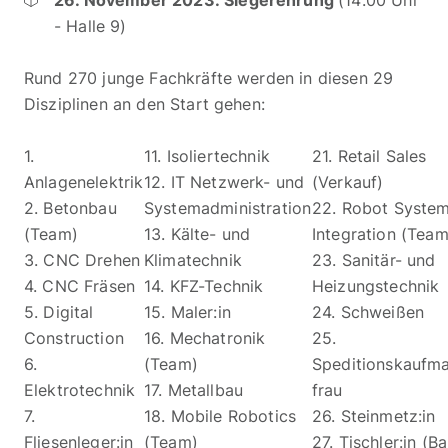
- Halle 9)
Rund 270 junge Fachkräfte werden in diesen 29
Disziplinen an den Start gehen:
1.
11. Isoliertechnik
21. Retail Sales
Anlagenelektrik
12. IT Netzwerk- und
(Verkauf)
2. Betonbau
Systemadministration
22. Robot Syste
(Team)
13. Kälte- und
Integration (Team
3. CNC Drehen
Klimatechnik
23. Sanitär- und
4. CNC Fräsen
14. KFZ-Technik
Heizungstechnik
5. Digital
15. Maler:in
24. Schweißen
Construction
16. Mechatronik
25.
6.
(Team)
Speditionskaufm
Elektrotechnik
17. Metallbau
frau
7.
18. Mobile Robotics
26. Steinmetz:in
Fliesenleger:in
(Team)
27. Tischler:in (B