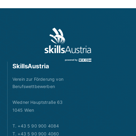
SkillsAustria
Verein zur Förderung von
Berufswettbewerben
Wiedner Hauptstraße 63
1045 Wien
T. +43 5 90 900 4084
T. +43 5 90 900 4060