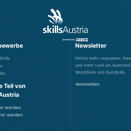
bewerbe
Newsletter
Skills
Nichts mehr verpassen: News
und mehr rund um AustrianSk
ls
WorldSkills und EuroSkills
lls
anmelden
 Teil von
sAustria
er werden
rer werden