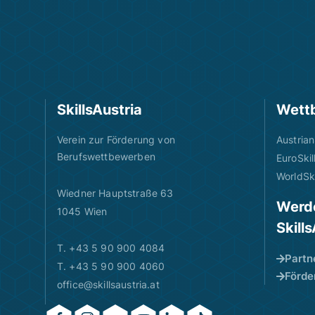
SkillsAustria
Wett
Verein zur Förderung von
Austrian
Berufswettbewerben
EuroSkil
WorldSki
Wiedner Hauptstraße 63
Werde
1045 Wien
Skill
T. +43 5 90 900 4084
Partn
T. +43 5 90 900 4060
Förde
office@skillsaustria.at