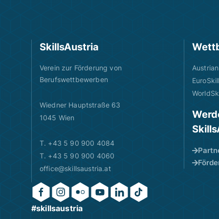
SkillsAustria
Wett
Verein zur Förderung von
Austrian
Berufswettbewerben
EuroSkil
WorldSki
Wiedner Hauptstraße 63
Werde
1045 Wien
Skill
T. +43 5 90 900 4084
Partn
T. +43 5 90 900 4060
Förde
office@skillsaustria.at
#skillsaustria