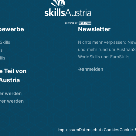
bewerbe
Newsletter
Skills
Nichts mehr verpassen: News
und mehr rund um AustrianSk
ls
WorldSkills und EuroSkills
lls
anmelden
 Teil von
sAustria
er werden
rer werden
Impressum
Datenschutz
Cookies
Cookie-