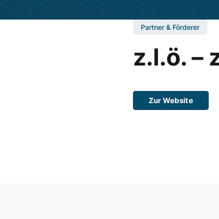
Partner & Förderer
z.l.ö. 
Zur Website