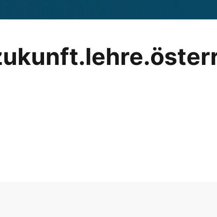
– zukunft.lehre.öster