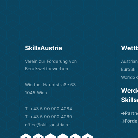
SkillsAustria
Wett
Verein zur Förderung von
Austrian
Berufswettbewerben
EuroSkil
WorldSki
Wiedner Hauptstraße 63
Werde
1045 Wien
Skill
T. +43 5 90 900 4084
Partn
T. +43 5 90 900 4060
Förde
office@skillsaustria.at