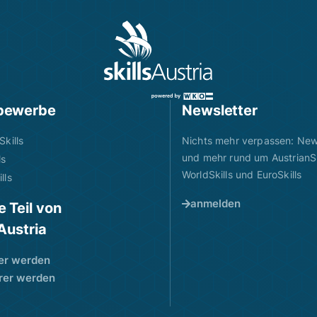
bewerbe
Newsletter
Skills
Nichts mehr verpassen: News
und mehr rund um AustrianSk
ls
WorldSkills und EuroSkills
lls
anmelden
 Teil von
sAustria
er werden
rer werden