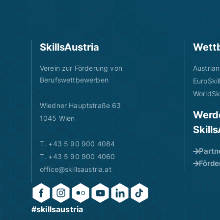
SkillsAustria
Wett
Verein zur Förderung von
Austrian
Berufswettbewerben
EuroSkil
WorldSki
Wiedner Hauptstraße 63
Werde
1045 Wien
Skill
T. +43 5 90 900 4084
Partn
T. +43 5 90 900 4060
Förde
office@skillsaustria.at
#skillsaustria