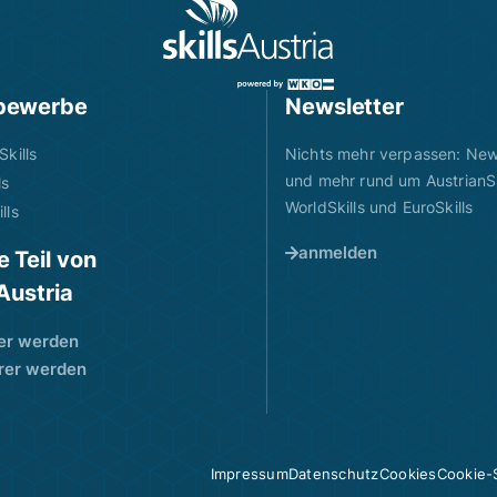
bewerbe
Newsletter
Skills
Nichts mehr verpassen: News
und mehr rund um AustrianSk
ls
WorldSkills und EuroSkills
lls
anmelden
 Teil von
sAustria
er werden
rer werden
Impressum
Datenschutz
Cookies
Cookie-