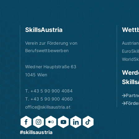
SkillsAustria
Wett
Verein zur Förderung von
Austrian
Berufswettbewerben
EuroSkil
WorldSki
Wiedner Hauptstraße 63
Werde
1045 Wien
Skill
T. +43 5 90 900 4084
Partn
T. +43 5 90 900 4060
Förde
office@skillsaustria.at
#skillsaustria