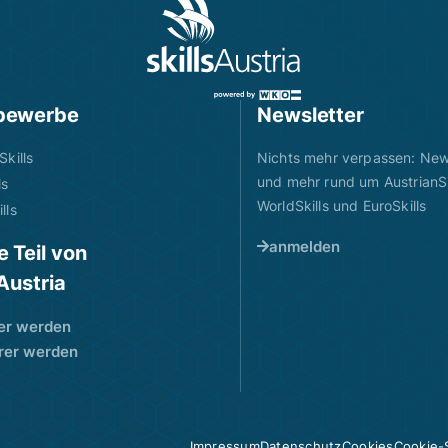
bewerbe
Newsletter
Skills
Nichts mehr verpassen: News
und mehr rund um AustrianSk
ls
WorldSkills und EuroSkills
lls
anmelden
 Teil von
sAustria
er werden
rer werden
Impressum
Datenschutz
Cookies
Cookie-