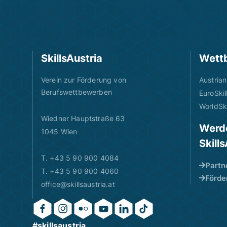
SkillsAustria
Wett
Verein zur Förderung von
Austrian
Berufswettbewerben
EuroSkil
WorldSki
Wiedner Hauptstraße 63
Werde
1045 Wien
Skill
T. +43 5 90 900 4084
Partn
T. +43 5 90 900 4060
Förde
office@skillsaustria.at
#skillsaustria