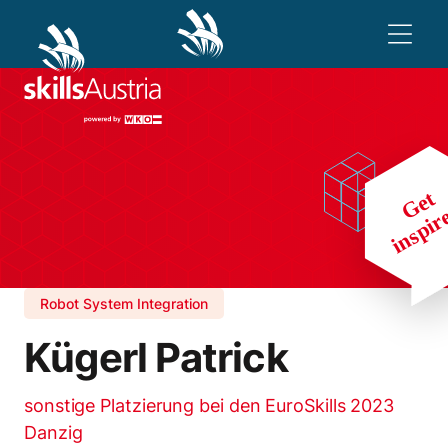
Robot System Integration
Kügerl Patrick
sonstige Platzierung bei den EuroSkills 2023
Danzig