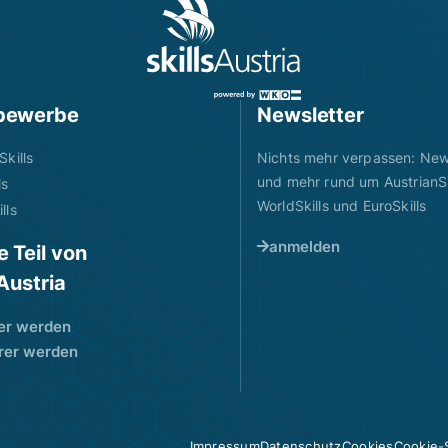
bewerbe
Newsletter
Skills
Nichts mehr verpassen: News
und mehr rund um AustrianSk
ls
WorldSkills und EuroSkills
lls
anmelden
 Teil von
sAustria
er werden
rer werden
Impressum
Datenschutz
Cookies
Cookie-