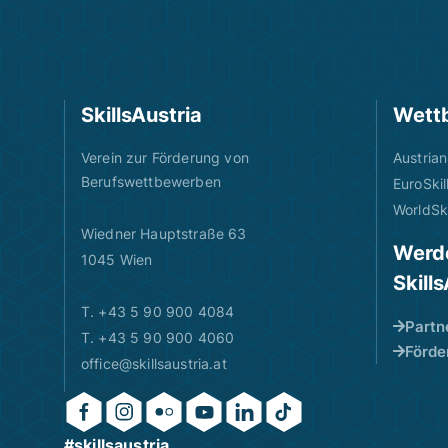
SkillsAustria
Wett
Verein zur Förderung von
Austrian
Berufswettbewerben
EuroSkil
WorldSki
Wiedner Hauptstraße 63
Werde
1045 Wien
Skill
T. +43 5 90 900 4084
Partn
T. +43 5 90 900 4060
Förde
office@skillsaustria.at
#skillsaustria