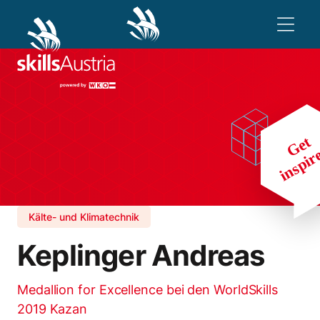
Kälte- und Klimatechnik
Keplinger Andreas
Medallion for Excellence bei den WorldSkills
2019 Kazan