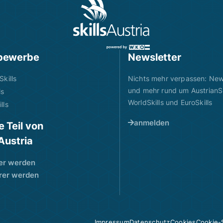
bewerbe
Newsletter
Skills
Nichts mehr verpassen: News
und mehr rund um AustrianSk
ls
WorldSkills und EuroSkills
lls
anmelden
 Teil von
sAustria
er werden
rer werden
Impressum
Datenschutz
Cookies
Cookie-