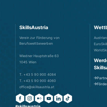
SkillsAustria
Wett
Verein zur Förderung von
Austrian
Berufswettbewerben
EuroSkil
WorldSki
Wiedner Hauptstraße 63
Werde
1045 Wien
Skill
T. +43 5 90 900 4084
Partn
T. +43 5 90 900 4060
Förde
office@skillsaustria.at
#skillsaustria