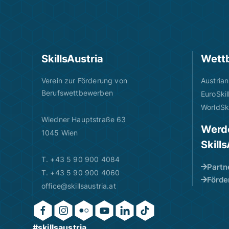
SkillsAustria
Wett
Verein zur Förderung von
Austrian
Berufswettbewerben
EuroSkil
WorldSki
Wiedner Hauptstraße 63
Werde
1045 Wien
Skill
T. +43 5 90 900 4084
Partn
T. +43 5 90 900 4060
Förde
office@skillsaustria.at
#skillsaustria