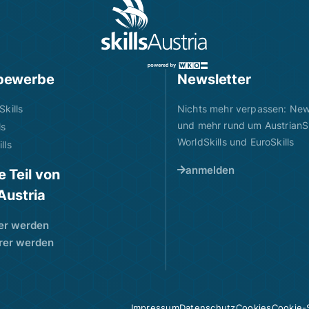
bewerbe
Newsletter
Skills
Nichts mehr verpassen: News
und mehr rund um AustrianSk
ls
WorldSkills und EuroSkills
lls
anmelden
 Teil von
sAustria
er werden
rer werden
Impressum
Datenschutz
Cookies
Cookie-