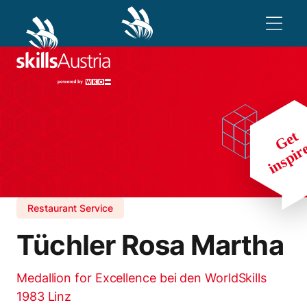
Restaurant Service
Tüchler Rosa Martha
Medallion for Excellence bei den WorldSkills
1983 Linz