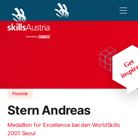
Floristik
Stern Andreas
Medallion for Excellence bei den WorldSkills
2001 Seoul