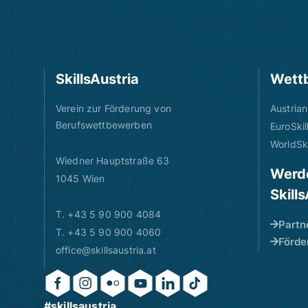
SkillsAustria
Wett
Verein zur Förderung von
Austrian
Berufswettbewerben
EuroSkil
WorldSki
Wiedner Hauptstraße 63
Werde
1045 Wien
Skill
T. +43 5 90 900 4084
Partn
T. +43 5 90 900 4060
Förde
office@skillsaustria.at
#skillsaustria