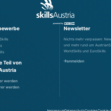
bewerbe
Newsletter
Skills
Nichts mehr verpassen: News
und mehr rund um AustrianSk
ls
WorldSkills und EuroSkills
lls
anmelden
 Teil von
sAustria
er werden
rer werden
Impressum
Datenschutz
Cookies
Cookie-