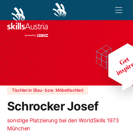
Tischler:in (Bau- bzw. Möbeltischler)
Schrocker Josef
sonstige Platzierung bei den WorldSkills 1973
München