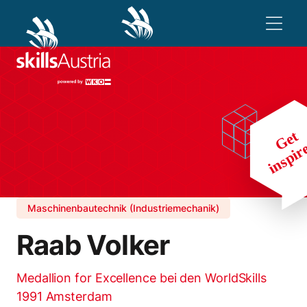
Maschinenbautechnik (Industriemechanik)
Raab Volker
Medallion for Excellence bei den WorldSkills
1991 Amsterdam