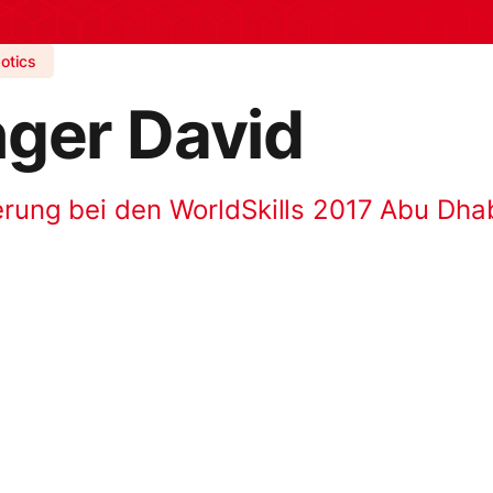
otics
nger David
erung bei den WorldSkills 2017 Abu Dha