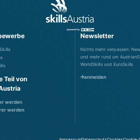
bewerbe
Newsletter
Skills
Nichts mehr verpassen: News
und mehr rund um AustrianSk
ls
WorldSkills und EuroSkills
lls
anmelden
 Teil von
sAustria
er werden
rer werden
Impressum
Datenschutz
Cookies
Cookie-