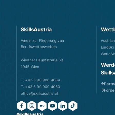
SkillsAustria
Wett
Verein zur Förderung von
Austrian
Berufswettbewerben
EuroSkil
WorldSki
Wiedner Hauptstraße 63
Werde
1045 Wien
Skill
T. +43 5 90 900 4084
Partn
T. +43 5 90 900 4060
Förde
office@skillsaustria.at
#skillsaustria