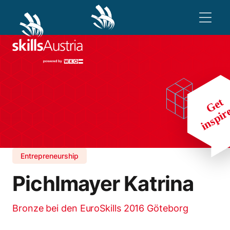
Entrepreneurship
Pichlmayer Katrina
Bronze bei den EuroSkills 2016 Göteborg