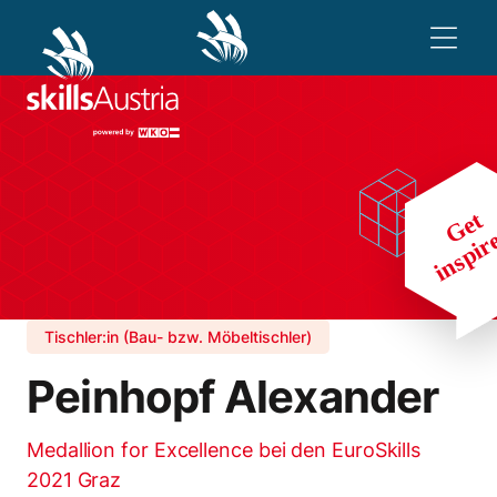
Tischler:in (Bau- bzw. Möbeltischler)
Peinhopf Alexander
Medallion for Excellence bei den EuroSkills
2021 Graz