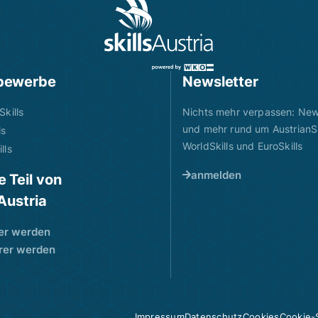
bewerbe
Newsletter
Skills
Nichts mehr verpassen: News
und mehr rund um AustrianSk
ls
WorldSkills und EuroSkills
lls
anmelden
 Teil von
sAustria
er werden
rer werden
Impressum
Datenschutz
Cookies
Cookie-