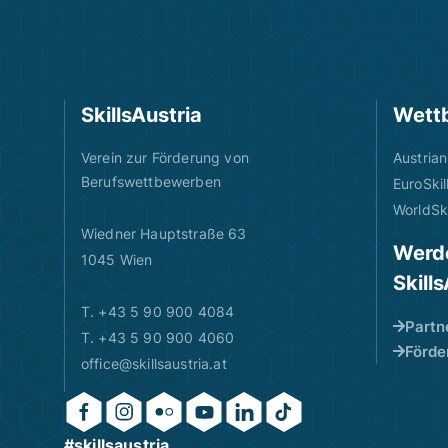
SkillsAustria
Wett
Verein zur Förderung von
Austrian
Berufswettbewerben
EuroSkil
WorldSki
Wiedner Hauptstraße 63
Werde
1045 Wien
Skill
T. +43 5 90 900 4084
Partn
T. +43 5 90 900 4060
Förde
office@skillsaustria.at
#skillsaustria