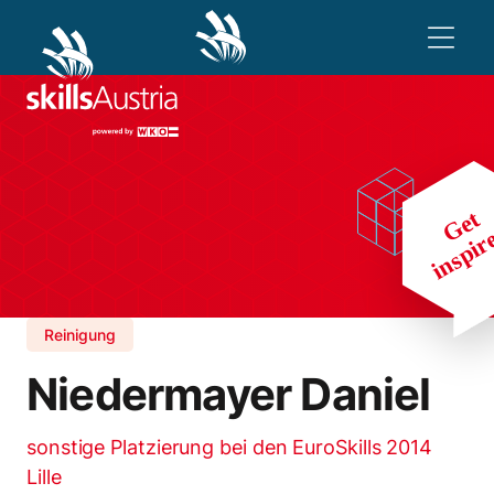
Reinigung
Niedermayer Daniel
sonstige Platzierung bei den EuroSkills 2014
Lille