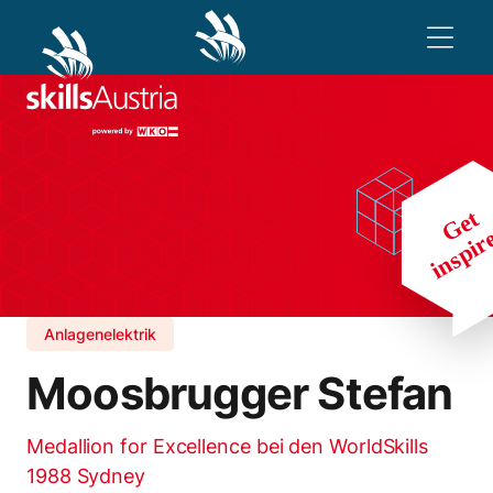
Anlagenelektrik
Moosbrugger Stefan
Medallion for Excellence bei den WorldSkills
1988 Sydney