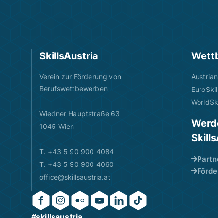
SkillsAustria
Wett
Verein zur Förderung von
Austrian
Berufswettbewerben
EuroSkil
WorldSki
Wiedner Hauptstraße 63
Werde
1045 Wien
Skill
T. +43 5 90 900 4084
Partn
T. +43 5 90 900 4060
Förde
office@skillsaustria.at
#skillsaustria