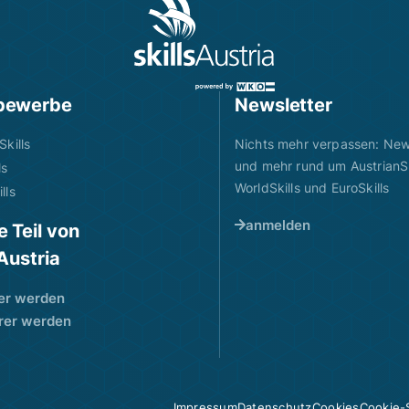
bewerbe
Newsletter
Skills
Nichts mehr verpassen: News
und mehr rund um AustrianSk
ls
WorldSkills und EuroSkills
lls
anmelden
 Teil von
sAustria
er werden
rer werden
Impressum
Datenschutz
Cookies
Cookie-