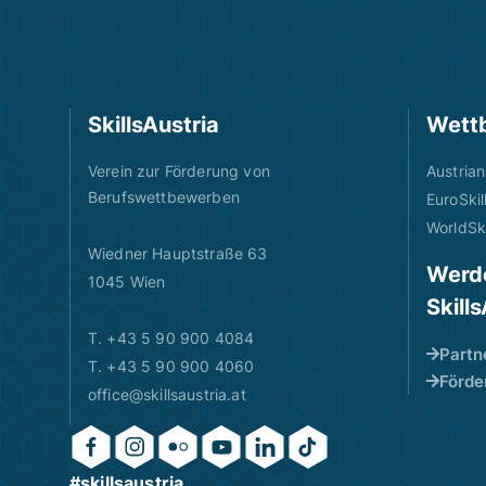
SkillsAustria
Wett
Verein zur Förderung von
Austrian
Berufswettbewerben
EuroSkil
WorldSki
Wiedner Hauptstraße 63
Werde
1045 Wien
Skill
T. +43 5 90 900 4084
Partn
T. +43 5 90 900 4060
Förde
office@skillsaustria.at
#skillsaustria