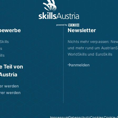
bewerbe
Newsletter
Skills
Nichts mehr verpassen: News
und mehr rund um AustrianSk
ls
WorldSkills und EuroSkills
lls
anmelden
 Teil von
sAustria
er werden
rer werden
Impressum
Datenschutz
Cookies
Cookie-