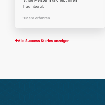
ist sie Meisterin und lebt ihren
Traumberuf.
Mehr erfahren
Alle Success Stories anzeigen