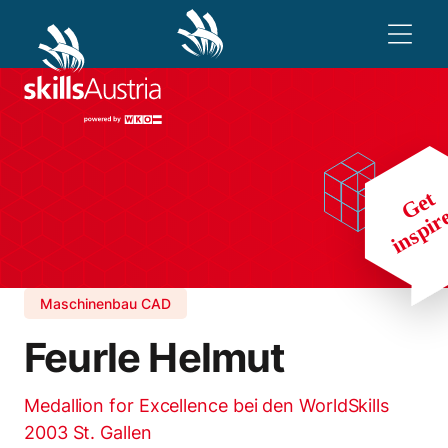
Maschinenbau CAD
Feurle Helmut
Medallion for Excellence bei den WorldSkills
2003 St. Gallen