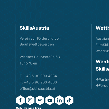
SkillsAustria
Wett
Verein zur Förderung von
Austrian
Berufswettbewerben
EuroSkil
WorldSki
Wiedner Hauptstraße 63
Werde
1045 Wien
Skill
T. +43 5 90 900 4084
Partn
T. +43 5 90 900 4060
Förde
office@skillsaustria.at
#skillsaustria