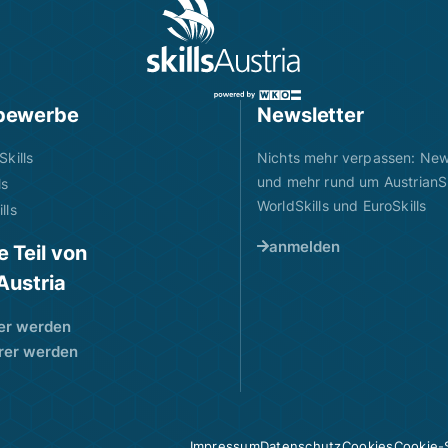
bewerbe
Newsletter
Skills
Nichts mehr verpassen: News
und mehr rund um AustrianSk
ls
WorldSkills und EuroSkills
lls
anmelden
 Teil von
sAustria
er werden
rer werden
Impressum
Datenschutz
Cookies
Cookie-