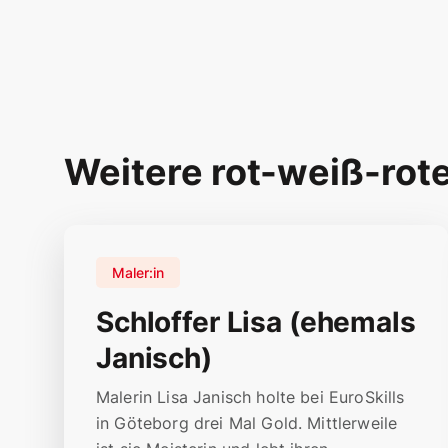
Weitere rot-weiß-rot
Maler:in
Schloffer Lisa (ehemals
Janisch)
Malerin Lisa Janisch holte bei EuroSkills
in Göteborg drei Mal Gold. Mittlerweile