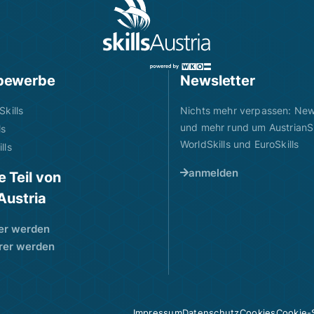
bewerbe
Newsletter
Skills
Nichts mehr verpassen: News
und mehr rund um AustrianSk
ls
WorldSkills und EuroSkills
lls
anmelden
 Teil von
sAustria
er werden
rer werden
Impressum
Datenschutz
Cookies
Cookie-