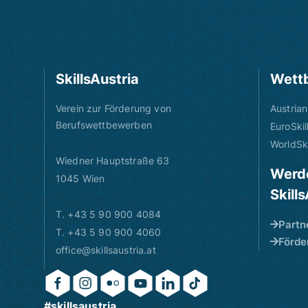
SkillsAustria
Wett
Verein zur Förderung von
Austrian
Berufswettbewerben
EuroSkil
WorldSki
Wiedner Hauptstraße 63
Werde
1045 Wien
Skill
T. +43 5 90 900 4084
Partn
T. +43 5 90 900 4060
Förde
office@skillsaustria.at
#skillsaustria