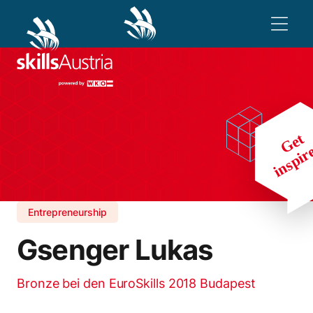
Entrepreneurship
Gsenger Lukas
Bronze bei den EuroSkills 2018 Budapest