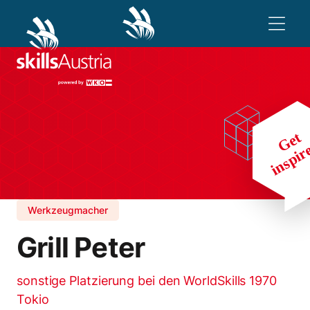
Werkzeugmacher
Grill Peter
sonstige Platzierung bei den WorldSkills 1970
Tokio