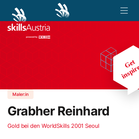
Maler:in
Grabher Reinhard
Gold bei den WorldSkills 2001 Seoul