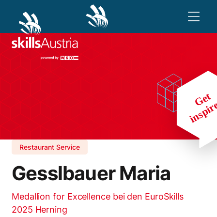
Restaurant Service
Gesslbauer Maria
Medallion for Excellence bei den EuroSkills
2025 Herning