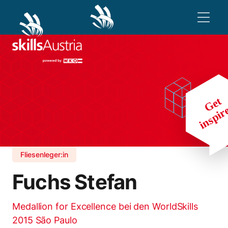
Fliesenleger:in
Fuchs Stefan
Medallion for Excellence bei den WorldSkills
2015 São Paulo