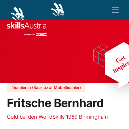
Tischler:in (Bau- bzw. Möbeltischler)
Fritsche Bernhard
Gold bei den WorldSkills 1989 Birmingham