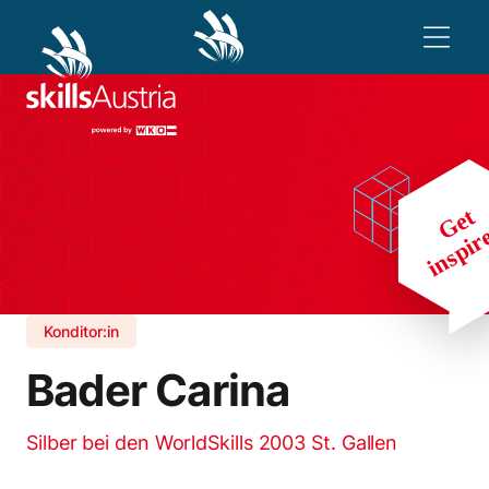
Konditor:in
Bader Carina
Silber bei den WorldSkills 2003 St. Gallen