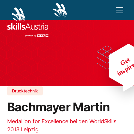
Drucktechnik
Bachmayer Martin
Medallion for Excellence bei den WorldSkills
2013 Leipzig