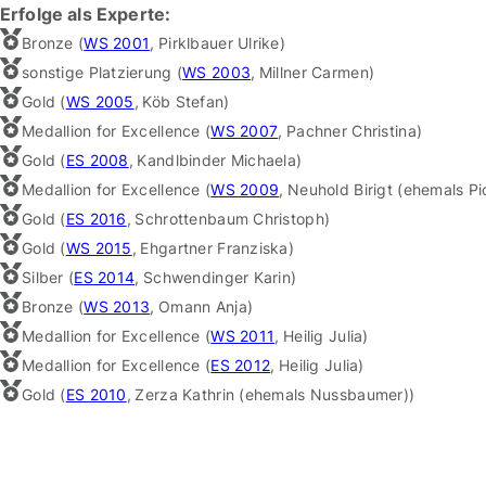
Erfolge als Experte:
Bronze (
WS 2001
,
Pirklbauer Ulrike
)
sonstige Platzierung (
WS 2003
,
Millner Carmen
)
Gold (
WS 2005
,
Köb Stefan
)
Medallion for Excellence (
WS 2007
,
Pachner Christina
)
Gold (
ES 2008
,
Kandlbinder Michaela
)
Medallion for Excellence (
WS 2009
,
Neuhold Birigt (ehemals Pi
Gold (
ES 2016
,
Schrottenbaum Christoph
)
Gold (
WS 2015
,
Ehgartner Franziska
)
Silber (
ES 2014
,
Schwendinger Karin
)
Bronze (
WS 2013
,
Omann Anja
)
Medallion for Excellence (
WS 2011
,
Heilig Julia
)
Medallion for Excellence (
ES 2012
,
Heilig Julia
)
Gold (
ES 2010
,
Zerza Kathrin (ehemals Nussbaumer)
)